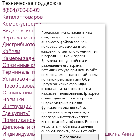
Техническая поддержка
8(804)700-60-09
Каталог товаров
Комбо-устройство
Видеорегистраторы
Продолжая использовать наш
Зеркала-мониторы
сайт, вы даете
согласие
на
обработку файлов cookie и
Дистрибьюторы питания
пользовательских данных
Кабели
(сведения о местоположении; тип
и версия ОС; тип и версия
Камеры заднего вида
Браузера; тип устройства и
Обжимные клеммы
разрешение его экрана;
источник откуда пришел на сайт
Терминалы предохранителя
пользователь; с какого сайта или
Установочные комплекты
по какой рекламе; язык ОС и
Браузера; какие страницы
Преобразователи
открывает и на какие кнопки
О компании
нажимает пользователь; ip-адрес)
с помощью интернет-сервиса
Новинки
Яндекс.Метрика в целях
Инструкции
функционирования сайта,
Где купить?
проведения ретаргетинга, и
проведения статистических
Политика конфиденциальности
исследований и обзоров. Если вы
Дипломы и сертификаты
не хотите, чтобы ваши данные
обрабатывались, покиньте сайт.
Индивидуальный предприниматель Семашкина Анна
Я согласен