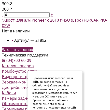
300 ₽
300 ₽
-
+
"Хвост" для а/м Pioneer с 2010 г+ISO (Евро) FORCAR PIO-
02W
Нет в наличии
•
Артикул — 21892
Заказать звонок
Техническая поддержка
8(804)700-60-09
Каталог товаров
Комбо-устройство
Видеорегистраторы
Продолжая использовать наш
Зеркала-мониторы
сайт, вы даете
согласие
на
обработку файлов cookie и
Дистрибьюторы питания
пользовательских данных
Кабели
(сведения о местоположении; тип
и версия ОС; тип и версия
Камеры заднего вида
Браузера; тип устройства и
Обжимные клеммы
разрешение его экрана;
источник откуда пришел на сайт
Терминалы предохранителя