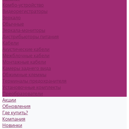
Комбо-устройство
Видеорегистраторы
Зеркало
Обычные
Зеркала-мониторы
Дистрибьюторы питания
Кабели
Акустические кабели
Межблочные кабели
Монтажные кабели
Камеры заднего вида
Обжимные клеммы
Терминалы предохранителя
Установочные комплекты
Преобразователи
Акции
Обновления
Где купить?
Компания
Новинки