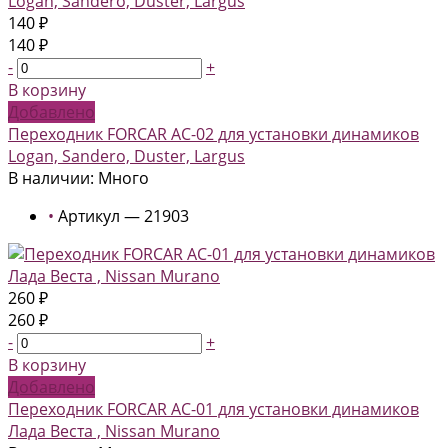
140 ₽
140 ₽
-
+
В корзину
Добавлено
Переходник FORCAR AC-02 для установки динамиков
Logan, Sandero, Duster, Largus
В наличии: Много
•
Артикул — 21903
260 ₽
260 ₽
-
+
В корзину
Добавлено
Переходник FORCAR AC-01 для установки динамиков
Лада Веста , Nissan Murano