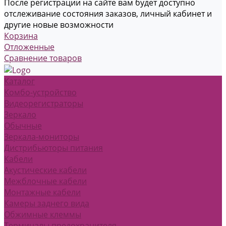
После регистрации на сайте вам будет доступно
отслеживание состояния заказов, личный кабинет и
другие новые возможности
Корзина
Отложенные
Сравнение товаров
Каталог
Комбо-устройство
Видеорегистраторы
Зеркало
Обычные
Зеркала-мониторы
Дистрибьюторы питания
Кабели
Акустические кабели
Межблочные кабели
Монтажные кабели
Камеры заднего вида
Обжимные клеммы
Терминалы предохранителя