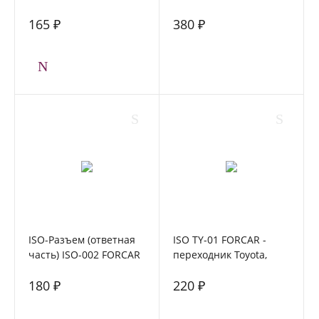
01
Logan ,Sandero, Duster
165 ₽
380 ₽
2012+
ISO-Разъем (ответная
ISO TY-01 FORCAR -
часть) ISO-002 FORCAR
переходник Toyota,
Daihatsu
180 ₽
220 ₽