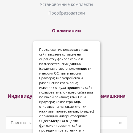
Установочные комплекты
Преобразователи
О компании
Новинки
Продолжая использовать наш
Инструкции
сайт, вы даете
согласие
на
обработку файлов cookie и
Где купить?
пользовательских данных
(сведения о местоположении; тип
Политика конфиденциальности
и версия ОС; тип и версия
Дипломы и сертификаты
Браузера; тип устройства и
разрешение его экрана;
источник откуда пришел на сайт
пользователь; с какого сайта или
Индивидуальный предприниматель Семашкина
по какой рекламе; язык ОС и
Анна Александровна
Браузера; какие страницы
открывает и на какие кнопки
нажимает пользователь; ip-адрес)
с помощью интернет-сервиса
Яндекс.Метрика в целях
функционирования сайта,
проведения ретаргетинга, и