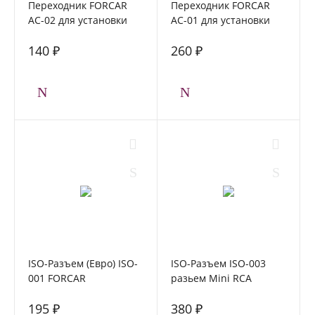
Переходник FORCAR
Переходник FORCAR
AC-02 для установки
AC-01 для установки
динамиков Logan,
динамиков Лада Веста ,
140 ₽
260 ₽
Sandero, Duster, Largus
Nissan Murano
ISO-Разъем (Евро) ISO-
ISO-Разъем ISO-003
001 FORCAR
разьем Mini RCA
FORCAR
195 ₽
380 ₽