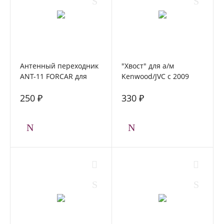
Антенный переходник
"Хвост" для а/м
ANT-11 FORCAR для
Kenwood/JVC c 2009
HYUNDAI, KIA 08+
г+ISO (Евро) FORCAR
250 ₽
330 ₽
KEN-01W