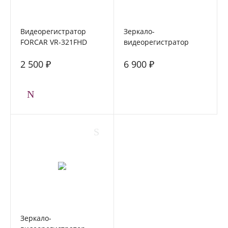
Видеорегистратор
Зеркало-
FORCAR VR-321FHD
видеорегистратор
FORCAR MR-F680FHD с
2 500 ₽
6 900 ₽
камерой заднего вида
Зеркало-