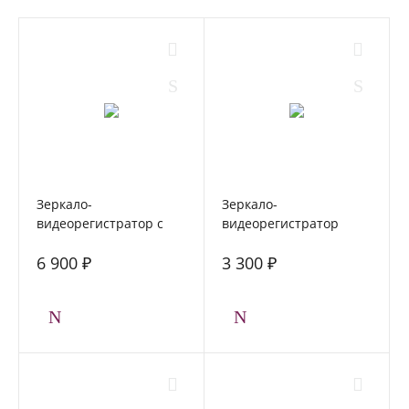
Зеркало-
Зеркало-
видеорегистратор с
видеорегистратор
двумя камерами
FORCAR MR-F432 с
6 900 ₽
3 300 ₽
FORCAR MR-F1030FHD
камерой заднего вида