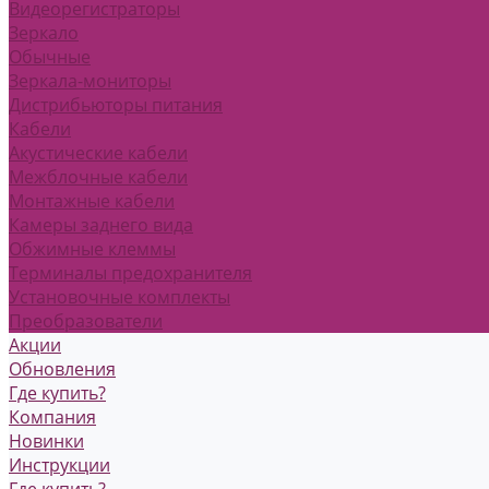
Видеорегистраторы
Зеркало
Обычные
Зеркала-мониторы
Дистрибьюторы питания
Кабели
Акустические кабели
Межблочные кабели
Монтажные кабели
Камеры заднего вида
Обжимные клеммы
Терминалы предохранителя
Установочные комплекты
Преобразователи
Акции
Обновления
Где купить?
Компания
Новинки
Инструкции