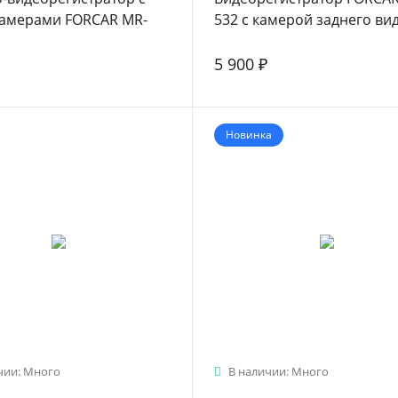
камерами FORCAR MR-
532 с камерой заднего ви
HD
5 900 ₽
Новинка
чии: Много
В наличии: Много