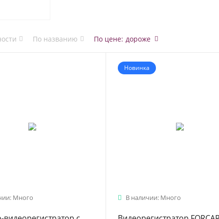
ности
По названию
По цене
:
дороже
Новинка
чии: Много
В наличии: Много
-видеорегистратор с
Видеорегистратор FORCAR