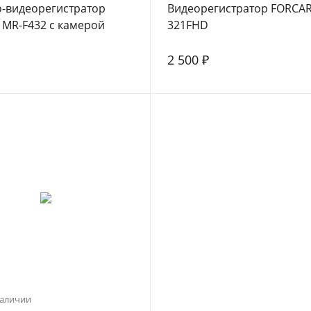
о-видеорегистратор
Видеорегистратор FORCAR
 MR-F432 с камерой
321FHD
 вида
2 500 ₽
наличии