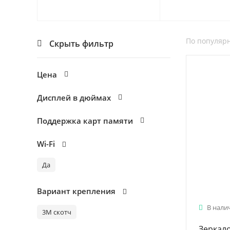
По популяр
Скрыть фильтр
Цена
Дисплей в дюймах
Поддержка карт памяти
Wi-Fi
Да
Вариант крепления
В нали
3М скотч
Зеркало