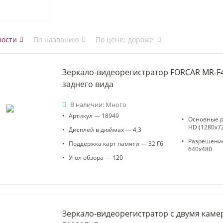
ности
По названию
По цене
:
дороже
Зеркало-видеорегистратор FORCAR MR-F
заднего вида
В наличии: Много
•
Артикул — 18949
•
Основные 
HD (1280x72
•
Дисплей в дюймах — 4,3
•
Разрешение
•
Поддержка карт памяти — 32 Гб
640x480
•
Угол обзора — 120
Зеркало-видеорегистратор с двумя кам