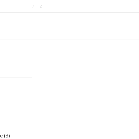
ые
(3)