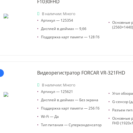
F1030FHD
В наличии: Много
•
Артикул — 125354
•
Основные р
(2560×1440
•
Дисплей в дюймах — 9,66
•
Поддержка карт памяти — 128 Гб
Видеорегистратор FORCAR VR-321FHD
В наличии: Много
•
Артикул — 125621
•
Угол обзор
•
Дисплей в дюймах — Без экрана
•
G-сенсор (д
•
Поддержка карт памяти — 256 Гб
•
Разъем пит
•
Wi-Fi — Да
•
Основные 
FHD (1920x
•
Тип питания — Суперконденсатор