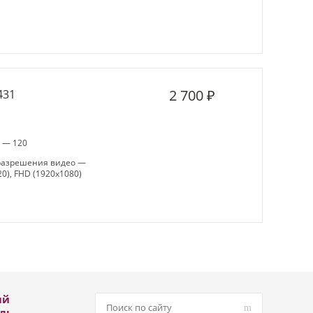
2 700 ₽
431
а — 120
разрешения видео —
0), FHD (1920x1080)
ый
ль