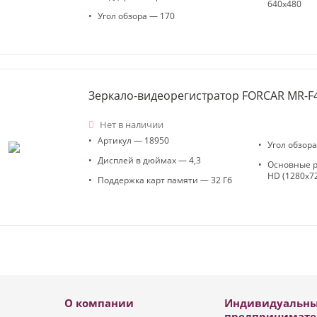
640x480
•
Угол обзора — 170
Зеркало-видеорегистратор FORCAR MR-F
Нет в наличии
•
Артикул — 18950
•
Угол обзор
•
Дисплей в дюймах — 4,3
•
Основные 
HD (1280x72
•
Поддержка карт памяти — 32 Гб
О компании
Индивидуальн
предпринимате