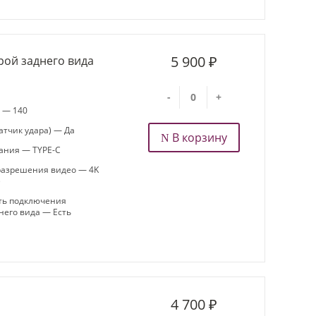
5 900 ₽
рой заднего вида
-
+
а — 140
атчик удара) — Да
В корзину
ания — TYPE-C
азрешения видео — 4K
)
ть подключения
него вида — Есть
4 700 ₽