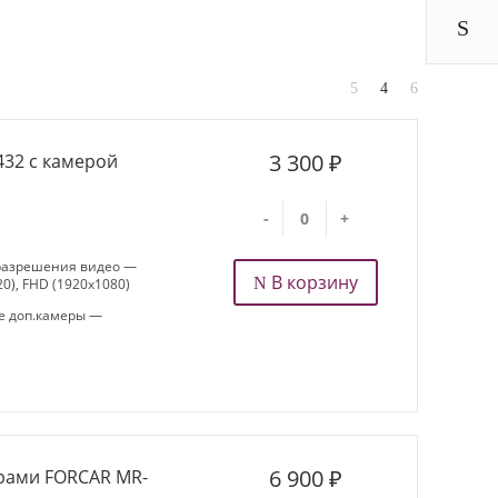
3 300 ₽
432 с камерой
-
+
разрешения видео —
В корзину
0), FHD (1920x1080)
 доп.камеры —
6 900 ₽
ерами FORCAR MR-