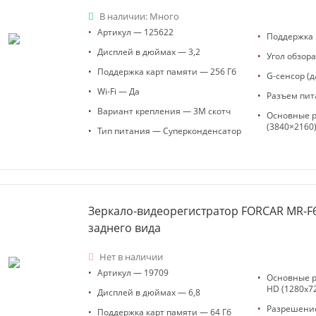
В наличии: Много
•
Артикул — 125622
•
Поддержка
•
Дисплей в дюймах — 3,2
•
Угол обзор
•
Поддержка карт памяти — 256 Гб
•
G-сенсор (д
•
Wi-Fi — Да
•
Разъем пит
•
Вариант крепления — 3М скотч
•
Основные р
(3840×2160
•
Тип питания — Суперконденсатор
Зеркало-видеорегистратор FORCAR MR-F
заднего вида
Нет в наличии
•
Артикул — 19709
•
Основные 
HD (1280x72
•
Дисплей в дюймах — 6,8
•
Разрешение
•
Поддержка карт памяти — 64 Гб