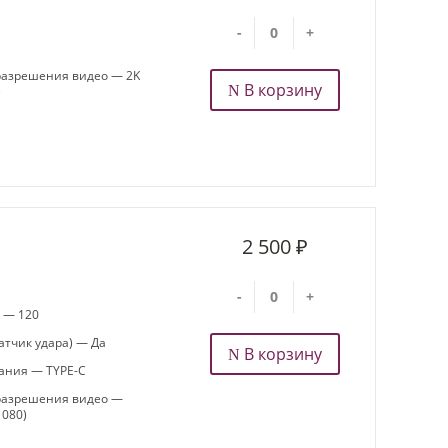
-
+
азрешения видео — 2K
В корзину
)
2 500 ₽
-
+
а — 120
атчик удара) — Да
В корзину
ания — TYPE-C
разрешения видео —
1080)