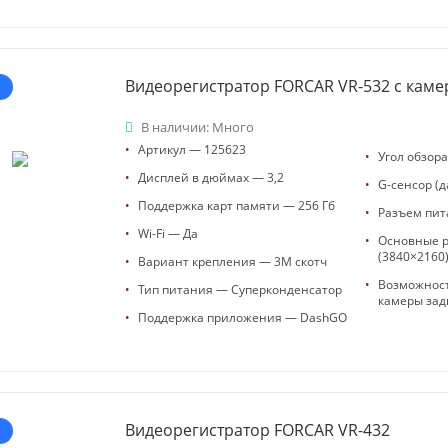
Видеорегистратор FORCAR VR-532 с каме
В наличии: Много
•
Артикул — 125623
•
Угол обзор
•
Дисплей в дюймах — 3,2
•
G-сенсор (д
•
Поддержка карт памяти — 256 Гб
•
Разъем пит
•
Wi-Fi — Да
•
Основные р
(3840×2160
•
Вариант крепления — 3М скотч
•
Возможнос
•
Тип питания — Суперконденсатор
камеры зад
•
Поддержка приложения — DashGO
Видеорегистратор FORCAR VR-432