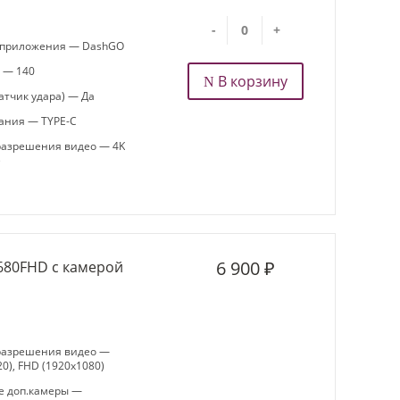
-
+
 приложения — DashGO
а — 140
В корзину
атчик удара) — Да
ания — TYPE-C
азрешения видео — 4K
)
6 900 ₽
680FHD с камерой
разрешения видео —
0), FHD (1920x1080)
 доп.камеры —