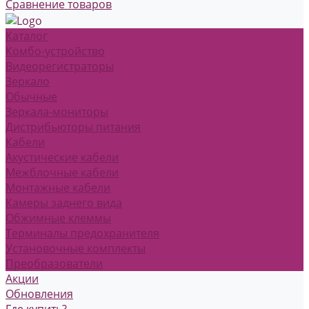
Сравнение товаров
Каталог
Комбо-устройство
Видеорегистраторы
Зеркало
Обычные
Зеркала-мониторы
Дистрибьюторы питания
Кабели
Акустические кабели
Межблочные кабели
Монтажные кабели
Камеры заднего вида
Обжимные клеммы
Терминалы предохранителя
Установочные комплекты
Преобразователи
Акции
Обновления