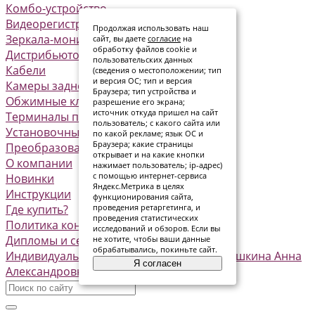
Комбо-устройство
Видеорегистраторы
Продолжая использовать наш
Зеркала-мониторы
сайт, вы даете
согласие
на
обработку файлов cookie и
Дистрибьюторы питания
пользовательских данных
Кабели
(сведения о местоположении; тип
и версия ОС; тип и версия
Камеры заднего вида
Браузера; тип устройства и
Обжимные клеммы
разрешение его экрана;
источник откуда пришел на сайт
Терминалы предохранителя
пользователь; с какого сайта или
Установочные комплекты
по какой рекламе; язык ОС и
Браузера; какие страницы
Преобразователи
открывает и на какие кнопки
О компании
нажимает пользователь; ip-адрес)
с помощью интернет-сервиса
Новинки
Яндекс.Метрика в целях
Инструкции
функционирования сайта,
Где купить?
проведения ретаргетинга, и
проведения статистических
Политика конфиденциальности
исследований и обзоров. Если вы
Дипломы и сертификаты
не хотите, чтобы ваши данные
обрабатывались, покиньте сайт.
Индивидуальный предприниматель Семашкина Анна
Я согласен
Александровна