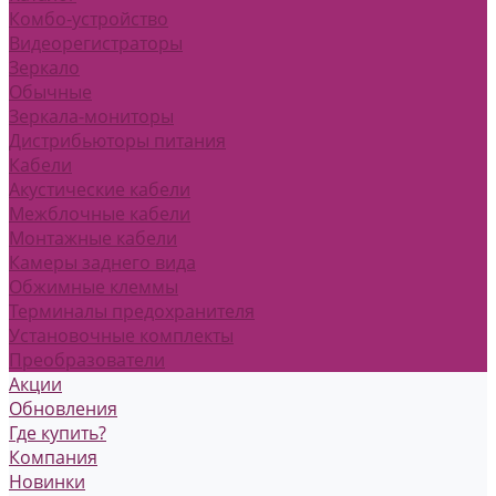
Комбо-устройство
Видеорегистраторы
Зеркало
Обычные
Зеркала-мониторы
Дистрибьюторы питания
Кабели
Акустические кабели
Межблочные кабели
Монтажные кабели
Камеры заднего вида
Обжимные клеммы
Терминалы предохранителя
Установочные комплекты
Преобразователи
Акции
Обновления
Где купить?
Компания
Новинки