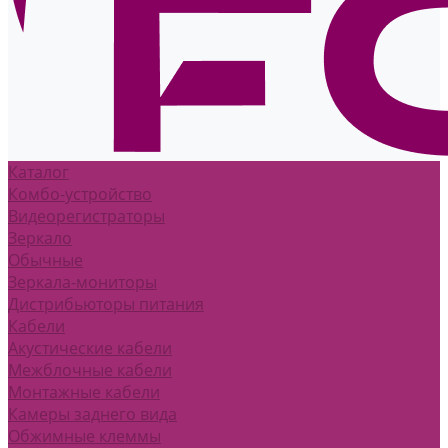
Каталог
Комбо-устройство
Видеорегистраторы
Зеркало
Обычные
Зеркала-мониторы
Дистрибьюторы питания
Кабели
Акустические кабели
Межблочные кабели
Монтажные кабели
Камеры заднего вида
Обжимные клеммы