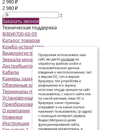
2 980 ₽
2 980 ₽
-
+
Заказать звонок
Техническая поддержка
8(804)700-60-09
Каталог товаров
Комбо-устройство
Видеорегистраторы
Продолжая использовать наш
Зеркала-мониторы
сайт, вы даете
согласие
на
обработку файлов cookie и
Дистрибьюторы питания
пользовательских данных
Кабели
(сведения о местоположении; тип
и версия ОС; тип и версия
Камеры заднего вида
Браузера; тип устройства и
Обжимные клеммы
разрешение его экрана;
источник откуда пришел на сайт
Терминалы предохранителя
пользователь; с какого сайта или
Установочные комплекты
по какой рекламе; язык ОС и
Браузера; какие страницы
Преобразователи
открывает и на какие кнопки
О компании
нажимает пользователь; ip-адрес)
с помощью интернет-сервиса
Новинки
Яндекс.Метрика в целях
Инструкции
функционирования сайта,
Где купить?
проведения ретаргетинга, и