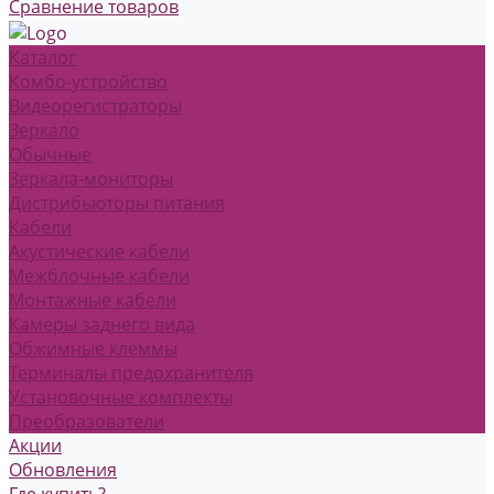
Сравнение товаров
Каталог
Комбо-устройство
Видеорегистраторы
Зеркало
Обычные
Зеркала-мониторы
Дистрибьюторы питания
Кабели
Акустические кабели
Межблочные кабели
Монтажные кабели
Камеры заднего вида
Обжимные клеммы
Терминалы предохранителя
Установочные комплекты
Преобразователи
Акции
Обновления