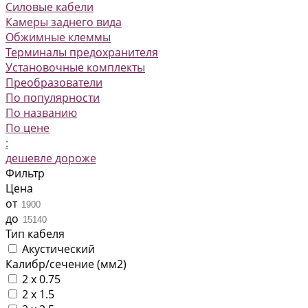
Силовые кабели
Камеры заднего вида
Обжимные клеммы
Терминалы предохранителя
Установочные комплекты
Преобразователи
По популярности
По названию
По цене
:
дешевле
дороже
Фильтр
Цена
от
до
Тип кабеля
Акустический
Калибр/сечение (мм2)
2 x 0.75
2 x 1.5