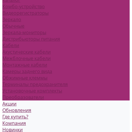
Комбо-устройство
Видеорегистраторы
Зеркало
Обычные
Зеркала-мониторы
Дистрибьюторы питания
Кабели
Акустические кабели
Межблочные кабели
Монтажные кабели
Камеры заднего вида
Обжимные клеммы
Терминалы предохранителя
Установочные комплекты
Преобразователи
Акции
Обновления
Где купить?
Компания
Новинки