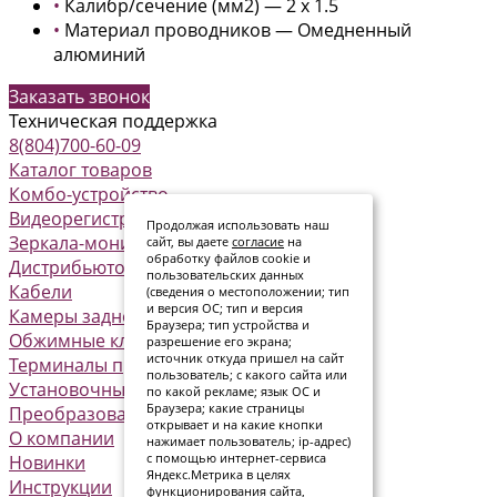
•
Калибр/сечение (мм2) — 2 x 1.5
•
Материал проводников — Омедненный
алюминий
Заказать звонок
Техническая поддержка
8(804)700-60-09
Каталог товаров
Комбо-устройство
Видеорегистраторы
Продолжая использовать наш
Зеркала-мониторы
сайт, вы даете
согласие
на
обработку файлов cookie и
Дистрибьюторы питания
пользовательских данных
Кабели
(сведения о местоположении; тип
и версия ОС; тип и версия
Камеры заднего вида
Браузера; тип устройства и
Обжимные клеммы
разрешение его экрана;
источник откуда пришел на сайт
Терминалы предохранителя
пользователь; с какого сайта или
Установочные комплекты
по какой рекламе; язык ОС и
Браузера; какие страницы
Преобразователи
открывает и на какие кнопки
О компании
нажимает пользователь; ip-адрес)
с помощью интернет-сервиса
Новинки
Яндекс.Метрика в целях
Инструкции
функционирования сайта,