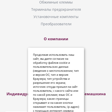
Обжимные клеммы
Терминалы предохранителя
Установочные комплекты
Преобразователи
О компании
Новинки
Продолжая использовать наш
Инструкции
сайт, вы даете
согласие
на
обработку файлов cookie и
Где купить?
пользовательских данных
(сведения о местоположении; тип
Политика конфиденциальности
и версия ОС; тип и версия
Дипломы и сертификаты
Браузера; тип устройства и
разрешение его экрана;
источник откуда пришел на сайт
пользователь; с какого сайта или
Индивидуальный предприниматель Семашкина
по какой рекламе; язык ОС и
Анна Александровна
Браузера; какие страницы
открывает и на какие кнопки
нажимает пользователь; ip-адрес)
с помощью интернет-сервиса