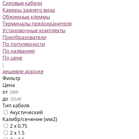
Силовые кабели
Камеры заднего вида
Обжимные клеммы
Терминалы предохранителя
Установочные комплекты
Преобразователи
По популярности
По названию
По цене
:
дешевле
дороже
Фильтр
Цена
от
до
Тип кабеля
Акустический
Калибр/сечение (мм2)
2 x 0.75
2 x 1.5