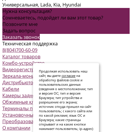
Универсальная, Lada, Kia, Hyundai
Нужна консультация?
Сомневаетесь, подойдет ли вам этот товар?
Позвоните мне
Задать вопрос
Заказать звонок
Техническая поддержка
8(804)700-60-09
Каталог товаров
Комбо-устройство
Видеорегистраторы
Продолжая использовать наш
Зеркала-мониторы
сайт, вы даете
согласие
на
обработку файлов cookie и
Дистрибьюторы питания
пользовательских данных
Кабели
(сведения о местоположении; тип
и версия ОС; тип и версия
Камеры заднего вида
Браузера; тип устройства и
Обжимные клеммы
разрешение его экрана;
источник откуда пришел на сайт
Терминалы предохранителя
пользователь; с какого сайта или
Установочные комплекты
по какой рекламе; язык ОС и
Браузера; какие страницы
Преобразователи
открывает и на какие кнопки
О компании
нажимает пользователь; ip-адрес)