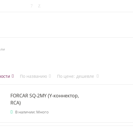
ели
ности
По названию
По цене
:
дешевле
FORCAR SQ-2MY (Y-коннектор,
RCA)
В наличии: Много