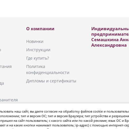
О компании
Индивидуальн
предпринимате
Семашкина Анн
Новинки
Александровна
ы
Инструкции
Где купить?
тания
Политика
конфиденциальности
Дипломы и сертификаты
да
ранителя
плекты
ьзовать наш сайт, вы даете
согласие
на обработку файлов cookie и пользователь
оположении; тип и версия ОС; тип и версия Браузера; тип устройства и разрешени
пришел на сайт пользователь; с какого сайта или по какой рекламе; язык ОС и Бр
ает и на какие кнопки нажимает пользователь; ip-адрес) с помощью интернет-се