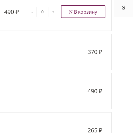
490 ₽
В корзину
-
+
370 ₽
490 ₽
265 ₽