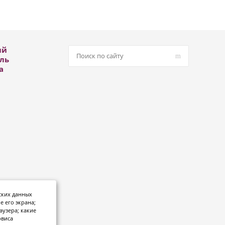
ый
ль
а
ских данных
е его экрана;
аузера; какие
рвиса