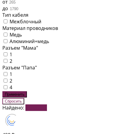
от
до
Тип кабеля
Межблочный
Материал проводников
Медь
Алюминий+медь
Разъем "Мама"
1
2
Разъем "Папа"
1
2
4
Найдено:
Показать