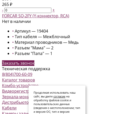
265 ₽
-
+
FORCAR SQ-2FY (Y-коннектор, RCA)
Нет в наличии
•
Артикул — 19404
•
Тип кабеля — Межблочный
•
Материал проводников — Медь
•
Разъем "Мама" — 2
•
Разъем "Папа" — 1
Заказать звонок
Техническая поддержка
8(804)700-60-09
Каталог товаров
Комбо-устройство
Видеорегистраторы
Продолжая использовать наш
Зеркала-мониторы
сайт, вы даете
согласие
на
обработку файлов cookie и
Дистрибьюторы питания
пользовательских данных
Кабели
(сведения о местоположении; тип
и версия ОС; тип и версия
Камеры заднего вида