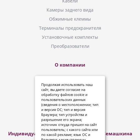
Кабели
Камеры заднего вида
Обжимные клеммы
Терминалы предохранителя
Установочные комплекты
Преобразователи
О компании
Новинки
Продолжая использовать наш
Инструкции
сайт, вы даете
согласие
на
обработку файлов cookie и
Где купить?
пользовательских данных
(сведения о местоположении; тип
Политика конфиденциальности
и версия ОС; тип и версия
Дипломы и сертификаты
Браузера; тип устройства и
разрешение его экрана;
источник откуда пришел на сайт
пользователь; с какого сайта или
Индивидуальный предприниматель Семашкина
по какой рекламе; язык ОС и
Анна Александровна
Браузера; какие страницы