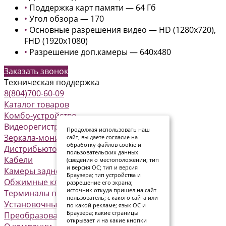
•
Поддержка карт памяти — 64 Гб
•
Угол обзора — 170
•
Основные разрешения видео — HD (1280x720),
FHD (1920x1080)
•
Разрешение доп.камеры — 640x480
Заказать звонок
Техническая поддержка
8(804)700-60-09
Каталог товаров
Комбо-устройство
Видеорегистраторы
Продолжая использовать наш
Зеркала-мониторы
сайт, вы даете
согласие
на
обработку файлов cookie и
Дистрибьюторы питания
пользовательских данных
Кабели
(сведения о местоположении; тип
и версия ОС; тип и версия
Камеры заднего вида
Браузера; тип устройства и
Обжимные клеммы
разрешение его экрана;
источник откуда пришел на сайт
Терминалы предохранителя
пользователь; с какого сайта или
Установочные комплекты
по какой рекламе; язык ОС и
Браузера; какие страницы
Преобразователи
открывает и на какие кнопки