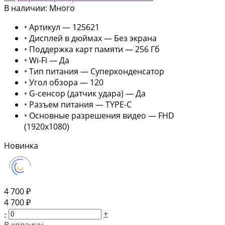
В наличии: Много
•
Артикул — 125621
•
Дисплей в дюймах — Без экрана
•
Поддержка карт памяти — 256 Гб
•
Wi-Fi — Да
•
Тип питания — Суперконденсатор
•
Угол обзора — 120
•
G-сенсор (датчик удара) — Да
•
Разъем питания — TYPE-C
•
Основные разрешения видео — FHD
(1920x1080)
Новинка
4 700 ₽
4 700 ₽
-
+
В корзину