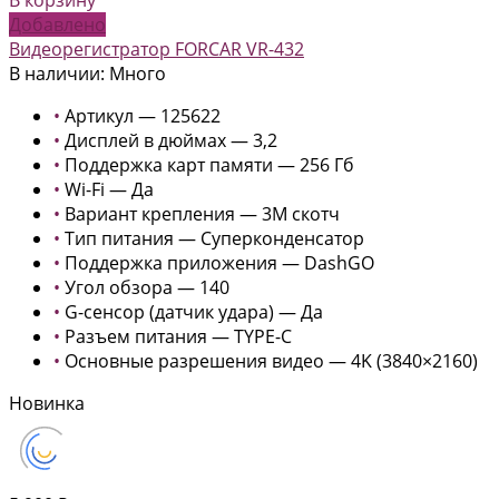
Добавлено
Видеорегистратор FORCAR VR-432
В наличии: Много
•
Артикул — 125622
•
Дисплей в дюймах — 3,2
•
Поддержка карт памяти — 256 Гб
•
Wi-Fi — Да
•
Вариант крепления — 3М скотч
•
Тип питания — Суперконденсатор
•
Поддержка приложения — DashGO
•
Угол обзора — 140
•
G-сенсор (датчик удара) — Да
•
Разъем питания — TYPE-C
•
Основные разрешения видео — 4K (3840×2160)
Новинка