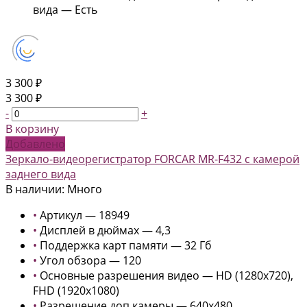
вида — Есть
3 300 ₽
3 300 ₽
-
+
В корзину
Добавлено
Зеркало-видеорегистратор FORCAR MR-F432 с камерой
заднего вида
В наличии: Много
•
Артикул — 18949
•
Дисплей в дюймах — 4,3
•
Поддержка карт памяти — 32 Гб
•
Угол обзора — 120
•
Основные разрешения видео — HD (1280x720),
FHD (1920x1080)
•
Разрешение доп.камеры — 640x480