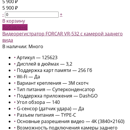
5 900 ₽
5 900 ₽
-
+
В корзину
Добавлено
Видеорегистратор FORCAR VR-532 с камерой заднего
вида
В наличии: Много
•
Артикул — 125623
•
Дисплей в дюймах — 3,2
•
Поддержка карт памяти — 256 Гб
•
Wi-Fi — Да
•
Вариант крепления — 3М скотч
•
Тип питания — Суперконденсатор
•
Поддержка приложения — DashGO
•
Угол обзора — 140
•
G-сенсор (датчик удара) — Да
•
Разъем питания — TYPE-C
•
Основные разрешения видео — 4K (3840×2160)
•
Возможность подключения камеры заднего