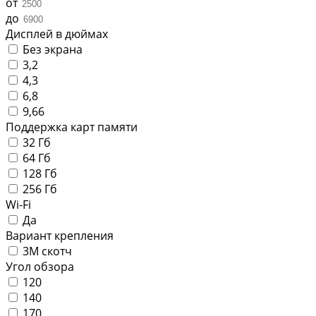
от
до
Дисплей в дюймах
Без экрана
3,2
4,3
6,8
9,66
Поддержка карт памяти
32 Гб
64 Гб
128 Гб
256 Гб
Wi-Fi
Да
Вариант крепления
3М скотч
Угол обзора
120
140
170