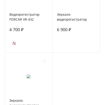
Видеорегистратор
Зеркало-
FORCAR VR-432
видеорегистратор
FORCAR MR-F680FHD с
4 700 ₽
6 900 ₽
камерой заднего вида
Зеркало-