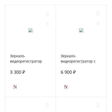
Зеркало-
Зеркало-
видеорегистратор
видеорегистратор с
FORCAR MR-F432 с
двумя камерами
3 300 ₽
6 900 ₽
камерой заднего вида
FORCAR MR-F1030FHD