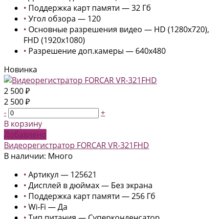
•
Поддержка карт памяти — 32 Гб
•
Угол обзора — 120
•
Основные разрешения видео — HD (1280x720),
FHD (1920x1080)
•
Разрешение доп.камеры — 640x480
Новинка
2 500 ₽
2 500 ₽
-
+
В корзину
Добавлено
Видеорегистратор FORCAR VR-321FHD
В наличии: Много
•
Артикул — 125621
•
Дисплей в дюймах — Без экрана
•
Поддержка карт памяти — 256 Гб
•
Wi-Fi — Да
•
Тип питания — Суперконденсатор