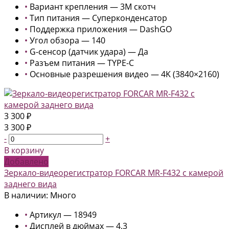
•
Вариант крепления — 3М скотч
•
Тип питания — Суперконденсатор
•
Поддержка приложения — DashGO
•
Угол обзора — 140
•
G-сенсор (датчик удара) — Да
•
Разъем питания — TYPE-C
•
Основные разрешения видео — 4K (3840×2160)
3 300 ₽
3 300 ₽
-
+
В корзину
Добавлено
Зеркало-видеорегистратор FORCAR MR-F432 с камерой
заднего вида
В наличии: Много
•
Артикул — 18949
•
Дисплей в дюймах — 4,3