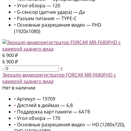
•
Угол обзора — 120
•
G-сенсор (датчик удара) — Да
•
Разъем питания — TYPE-C
•
Основные разрешения видео — FHD
(1920x1080)
6 900 ₽
6 900 ₽
-
+
Зеркало-видеорегистратор FORCAR MR-F680FHD с
камерой заднего вида
Нет в наличии
•
Артикул — 19709
•
Дисплей в дюймах — 6,8
•
Поддержка карт памяти — 64 Гб
•
Угол обзора — 170
•
Основные разрешения видео — HD (1280x720),