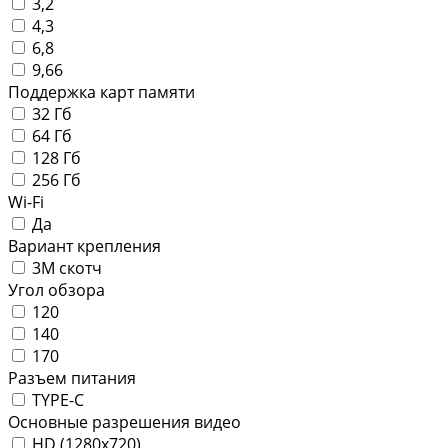
3,2
4,3
6,8
9,66
Поддержка карт памяти
32 Гб
64 Гб
128 Гб
256 Гб
Wi-Fi
Да
Вариант крепления
3М скотч
Угол обзора
120
140
170
Разъем питания
TYPE-C
Основные разрешения видео
HD (1280x720)