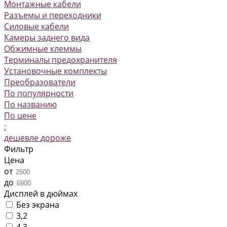
Монтажные кабели
Разъемы и переходники
Силовые кабели
Камеры заднего вида
Обжимные клеммы
Терминалы предохранителя
Установочные комплекты
Преобразователи
По популярности
По названию
По цене
:
дешевле
дороже
Фильтр
Цена
от
до
Дисплей в дюймах
Без экрана
3,2
4,3