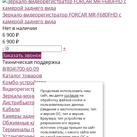
Зеркало-видеорегистратор FORCAR MR-F680FHD с
камерой заднего вида
Нет в наличии
6 900 ₽
6 900 ₽
-
+
Заказать звонок
Техническая поддержка
8(804)700-60-09
Каталог товаров
Комбо-устройство
Видеорегистраторы
Продолжая использовать наш
Зеркала-мониторы
сайт, вы даете
согласие
на
обработку файлов cookie и
Дистрибьюторы питания
пользовательских данных
Кабели
(сведения о местоположении; тип
и версия ОС; тип и версия
Камеры заднего вида
Браузера; тип устройства и
Обжимные клеммы
разрешение его экрана;
источник откуда пришел на сайт
Терминалы предохранителя
пользователь; с какого сайта или
Установочные комплекты
по какой рекламе; язык ОС и