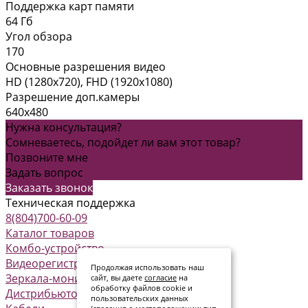
Поддержка карт памяти
64 Гб
Угол обзора
170
Основные разрешения видео
HD (1280x720), FHD (1920x1080)
Разрешение доп.камеры
640x480
Нужна консультация?
Сомневаетесь, подойдет ли вам этот товар?
Позвоните мне
Задать вопрос
Заказать звонок
Техническая поддержка
8(804)700-60-09
Каталог товаров
Комбо-устройство
Видеорегистраторы
Продолжая использовать наш
Зеркала-мониторы
сайт, вы даете
согласие
на
обработку файлов cookie и
Дистрибьюторы питания
пользовательских данных