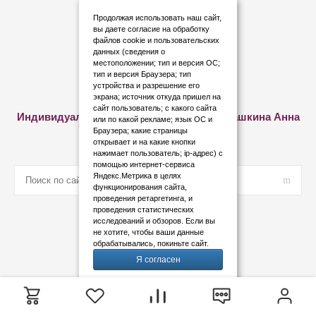
Инструкции
Продолжая использовать наш сайт,
вы даете
согласие
на обработку
Где купить?
файлов cookie и пользовательских
данных (сведения о
Политика конфиденциальности
местоположении; тип и версия ОС;
Дипломы и сертификаты
тип и версия Браузера; тип
устройства и разрешение его
экрана; источник откуда пришел на
сайт пользователь; с какого сайта
Индивидуальный предприниматель Семашкина Анна
или по какой рекламе; язык ОС и
Александровна
Браузера; какие страницы
открывает и на какие кнопки
нажимает пользователь; ip-адрес) с
помощью интернет-сервиса
Яндекс.Метрика в целях
функционирования сайта,
проведения ретаргетинга, и
проведения статистических
исследований и обзоров. Если вы
не хотите, чтобы ваши данные
обрабатывались, покиньте сайт.
Я согласен