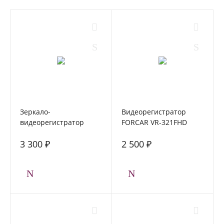
Зеркало-
Видеорегистратор
видеорегистратор
FORCAR VR-321FHD
FORCAR MR-F432 с
3 300 ₽
2 500 ₽
камерой заднего вида