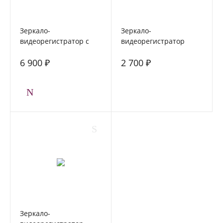
Зеркало-
Зеркало-
видеорегистратор с
видеорегистратор
двумя камерами
FORCAR MR-F431
6 900 ₽
2 700 ₽
FORCAR MR-F1030FHD
Зеркало-