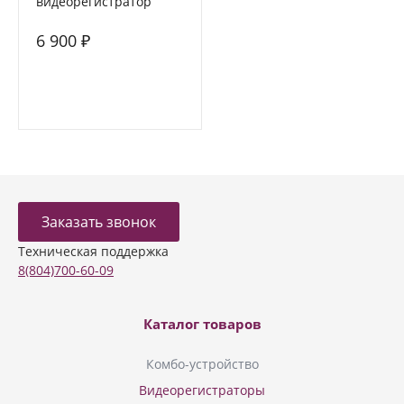
видеорегистратор
FORCAR MR-F680FHD с
6 900 ₽
камерой заднего вида
Заказать звонок
Техническая поддержка
8(804)700-60-09
Каталог товаров
Комбо-устройство
Видеорегистраторы