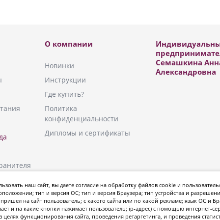
О компании
Индивидуальн
предпринимате
Семашкина Анн
Новинки
Александровна
ы
Инструкции
Где купить?
тания
Политика
конфиденциальности
Дипломы и сертификаты
да
ранителя
плекты
ьзовать наш сайт, вы даете
согласие
на обработку файлов cookie и пользователь
оположении; тип и версия ОС; тип и версия Браузера; тип устройства и разрешени
пришел на сайт пользователь; с какого сайта или по какой рекламе; язык ОС и Бр
ает и на какие кнопки нажимает пользователь; ip-адрес) с помощью интернет-се
в целях функционирования сайта, проведения ретаргетинга, и проведения статис