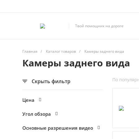
Твой помощник на дороге
Главная
/
Каталог товаров
/
Камеры заднего вида
Камеры заднего вида
По популяр
Скрыть фильтр
Цена
Угол обзора
Основные разрешения видео