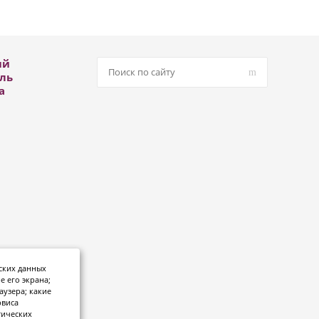
ый
ль
а
ских данных
е его экрана;
аузера; какие
рвиса
тических