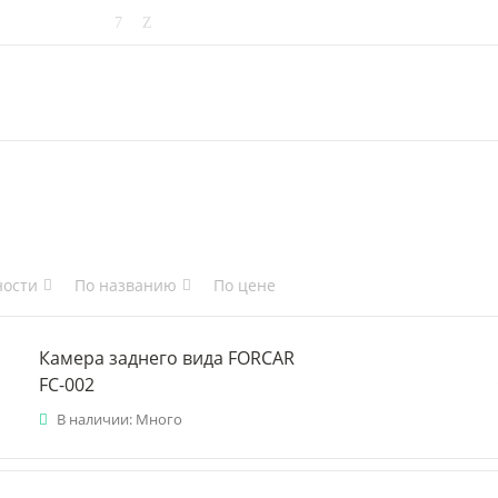
ности
По названию
По цене
Камера заднего вида FORCAR
FC-002
В наличии: Много